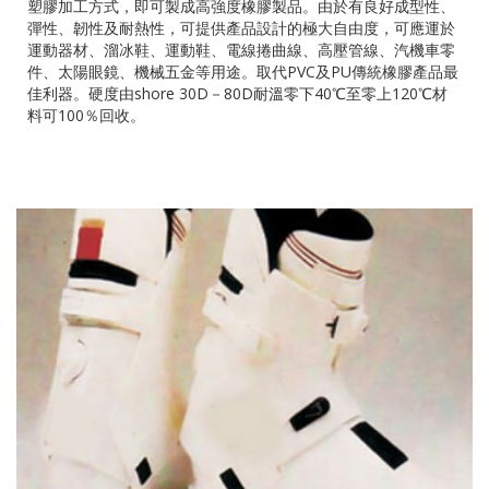
塑膠加工方式，即可製成高強度橡膠製品。由於有良好成型性、
彈性、韌性及耐熱性，可提供產品設計的極大自由度，可應運於
運動器材、溜冰鞋、運動鞋、電線捲曲線、高壓管線、汽機車零
件、太陽眼鏡、機械五金等用途。取代PVC及PU傳統橡膠產品最
佳利器。硬度由shore 30D－80D耐溫零下40℃至零上120℃材
料可100％回收。