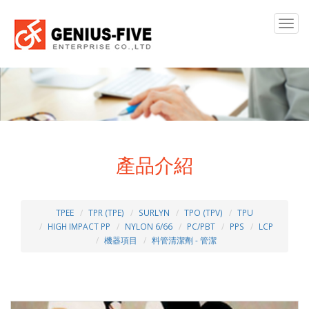
Togg
navig
產品介紹
TPEE
TPR (TPE)
SURLYN
TPO (TPV)
TPU
HIGH IMPACT PP
NYLON 6/66
PC/PBT
PPS
LCP
機器項目
料管清潔劑 - 管潔