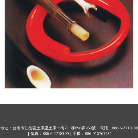
地址：台南市仁德區土庫里土庫一街711巷698弄969號｜電話：886-6-2718308
｜傳真：886-6-2718309｜手機：886-910767231